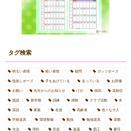
タグ検索
明るい表情
暗い表情
疑問
ガッツポーズ
指差しポーズ
手をあげている
走っている
お辞儀
お願い
先生からのお知らせ
けが
病気
花粉症
面談
新学期
訓練
掃除
クラブ活動
本
英語
家族
友達
高齢者
色々な大人
学校道具
環境整備
勉強
勉強道具
算数
水泳
理科
音楽
楽器
図工
書写