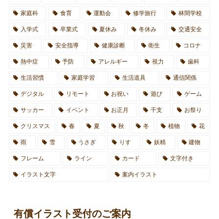
家庭科
食育
運動会
修学旅行
林間学校
入学式
卒業式
夏休み
冬休み
交通安全
災害
安全指導
健康診断
衛生
コロナ
熱中症
予防
アレルギー
視力
歯科
生活習慣
家庭学習
生活道具
通信関係
デジタル
リモート
お祝い
遊び
ゲーム
サッカー
イベント
お正月
干支
お祭り
クリスマス
春
夏
秋
冬
植物
花
雨
雪
うさぎ
りす
妖精
建物
フレーム
ライン
カード
文字付き
イラスト文字
案内イラスト
有償イラスト受付のご案内