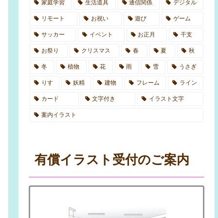
家庭学習
生活道具
通信関係
デジタル
リモート
お祝い
遊び
ゲーム
サッカー
イベント
お正月
干支
お祭り
クリスマス
春
夏
秋
冬
植物
花
雨
雪
うさぎ
りす
妖精
建物
フレーム
ライン
カード
文字付き
イラスト文字
案内イラスト
有償イラスト受付のご案内