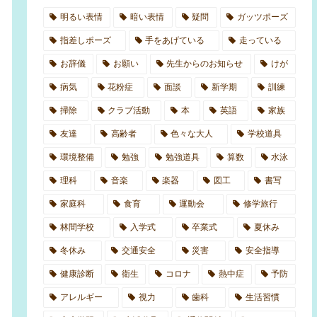
明るい表情
暗い表情
疑問
ガッツポーズ
指差しポーズ
手をあげている
走っている
お辞儀
お願い
先生からのお知らせ
けが
病気
花粉症
面談
新学期
訓練
掃除
クラブ活動
本
英語
家族
友達
高齢者
色々な大人
学校道具
環境整備
勉強
勉強道具
算数
水泳
理科
音楽
楽器
図工
書写
家庭科
食育
運動会
修学旅行
林間学校
入学式
卒業式
夏休み
冬休み
交通安全
災害
安全指導
健康診断
衛生
コロナ
熱中症
予防
アレルギー
視力
歯科
生活習慣