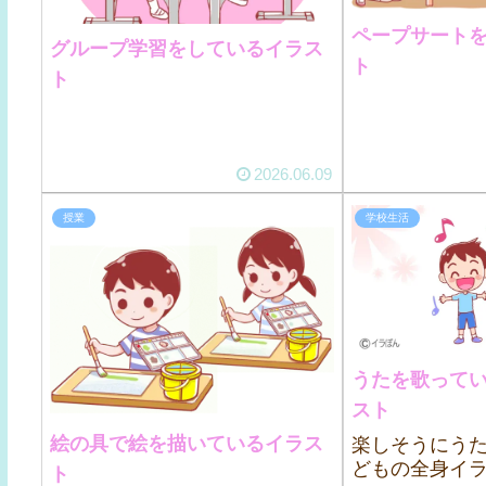
ペープサート
グループ学習をしているイラス
ト
ト
2026.06.09
授業
学校生活
うたを歌って
スト
絵の具で絵を描いているイラス
楽しそうにう
どもの全身イ
ト