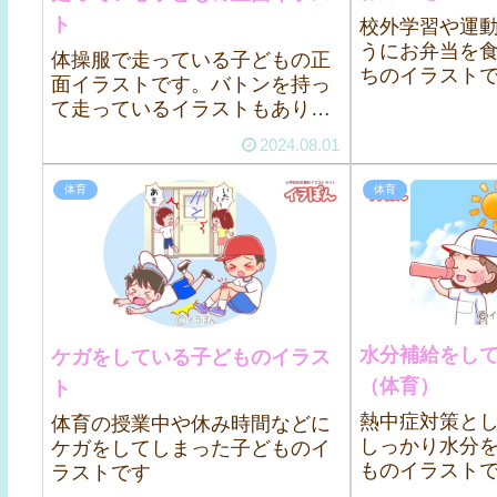
ト
校外学習や運
うにお弁当を
体操服で走っている子どもの正
ちのイラスト
面イラストです。バトンを持っ
て走っているイラストもありま
す。
2024.08.01
体育
体育
水分補給をし
ケガをしている子どものイラス
（体育）
ト
熱中症対策と
体育の授業中や休み時間などに
しっかり水分
ケガをしてしまった子どものイ
ものイラスト
ラストです