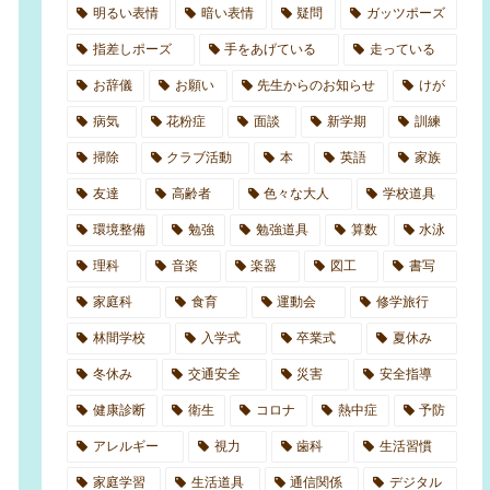
明るい表情
暗い表情
疑問
ガッツポーズ
指差しポーズ
手をあげている
走っている
お辞儀
お願い
先生からのお知らせ
けが
病気
花粉症
面談
新学期
訓練
掃除
クラブ活動
本
英語
家族
友達
高齢者
色々な大人
学校道具
環境整備
勉強
勉強道具
算数
水泳
理科
音楽
楽器
図工
書写
家庭科
食育
運動会
修学旅行
林間学校
入学式
卒業式
夏休み
冬休み
交通安全
災害
安全指導
健康診断
衛生
コロナ
熱中症
予防
アレルギー
視力
歯科
生活習慣
家庭学習
生活道具
通信関係
デジタル