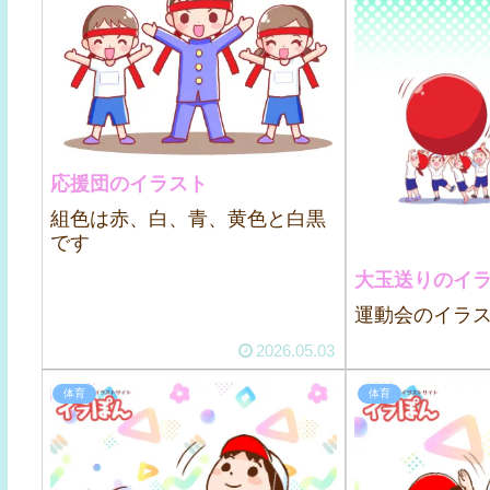
応援団のイラスト
組色は赤、白、青、黄色と白黒
です
大玉送りのイ
運動会のイラ
2026.05.03
体育
体育