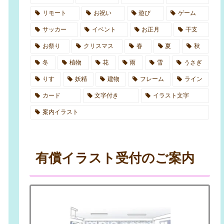
リモート
お祝い
遊び
ゲーム
サッカー
イベント
お正月
干支
お祭り
クリスマス
春
夏
秋
冬
植物
花
雨
雪
うさぎ
りす
妖精
建物
フレーム
ライン
カード
文字付き
イラスト文字
案内イラスト
有償イラスト受付のご案内