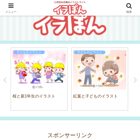
メニュー
検索
子どものイラスト
子どものイラスト
子
桜と新1年生のイラスト
紅葉と子どものイラスト
スポンサーリンク