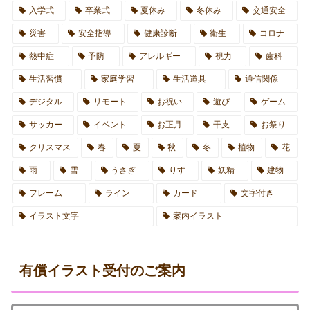
入学式
卒業式
夏休み
冬休み
交通安全
災害
安全指導
健康診断
衛生
コロナ
熱中症
予防
アレルギー
視力
歯科
生活習慣
家庭学習
生活道具
通信関係
デジタル
リモート
お祝い
遊び
ゲーム
サッカー
イベント
お正月
干支
お祭り
クリスマス
春
夏
秋
冬
植物
花
雨
雪
うさぎ
りす
妖精
建物
フレーム
ライン
カード
文字付き
イラスト文字
案内イラスト
有償イラスト受付のご案内