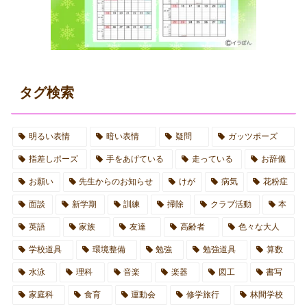
タグ検索
明るい表情
暗い表情
疑問
ガッツポーズ
指差しポーズ
手をあげている
走っている
お辞儀
お願い
先生からのお知らせ
けが
病気
花粉症
面談
新学期
訓練
掃除
クラブ活動
本
英語
家族
友達
高齢者
色々な大人
学校道具
環境整備
勉強
勉強道具
算数
水泳
理科
音楽
楽器
図工
書写
家庭科
食育
運動会
修学旅行
林間学校