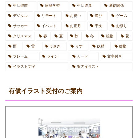
生活習慣
家庭学習
生活道具
通信関係
デジタル
リモート
お祝い
遊び
ゲーム
サッカー
イベント
お正月
干支
お祭り
クリスマス
春
夏
秋
冬
植物
花
雨
雪
うさぎ
りす
妖精
建物
フレーム
ライン
カード
文字付き
イラスト文字
案内イラスト
有償イラスト受付のご案内