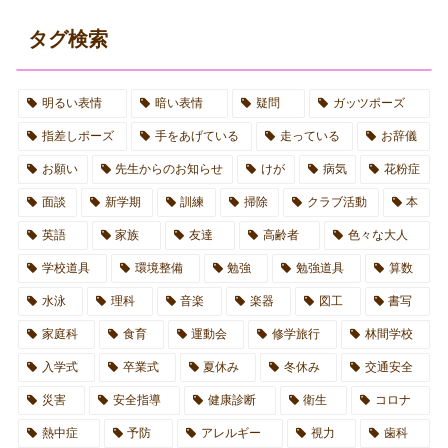
タグ検索
明るい表情
暗い表情
疑問
ガッツポーズ
指差しポーズ
手をあげている
走っている
お辞儀
お願い
先生からのお知らせ
けが
病気
花粉症
面談
新学期
訓練
掃除
クラブ活動
本
英語
家族
友達
高齢者
色々な大人
学校道具
環境整備
勉強
勉強道具
算数
水泳
理科
音楽
楽器
図工
書写
家庭科
食育
運動会
修学旅行
林間学校
入学式
卒業式
夏休み
冬休み
交通安全
災害
安全指導
健康診断
衛生
コロナ
熱中症
予防
アレルギー
視力
歯科