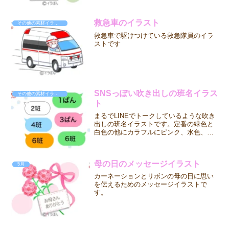
救急車のイラスト
その他の素材イラスト
救急車で駆けつけている救急隊員のイラ
ストです
SNSっぽい吹き出しの班名イラス
その他の素材イラスト
ト
まるでLINEでトークしているような吹き
出しの班名イラストです。定番の緑色と
白色の他にカラフルにピンク、水色、オ
レンジを作ってみました。掲示物として
使ったり、学習プリントや広報誌の装飾
など、自由な発想でご使用ください。
母の日のメッセージイラスト
5月
カーネーションとリボンの母の日に思い
を伝えるためのメッセージイラストで
す。