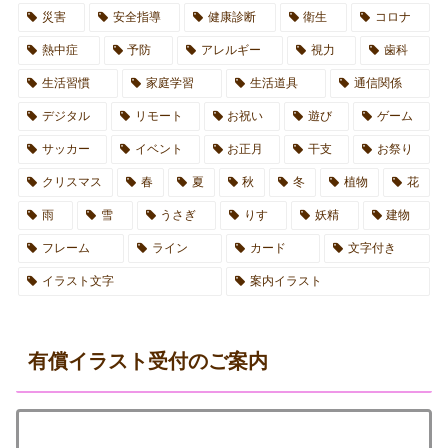
災害
安全指導
健康診断
衛生
コロナ
熱中症
予防
アレルギー
視力
歯科
生活習慣
家庭学習
生活道具
通信関係
デジタル
リモート
お祝い
遊び
ゲーム
サッカー
イベント
お正月
干支
お祭り
クリスマス
春
夏
秋
冬
植物
花
雨
雪
うさぎ
りす
妖精
建物
フレーム
ライン
カード
文字付き
イラスト文字
案内イラスト
有償イラスト受付のご案内