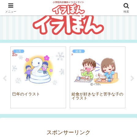
メニュー
検索
1月
給食
ラス
巳年のイラスト
給食が好きな子と苦手な子の
木
イラスト
スポンサーリンク