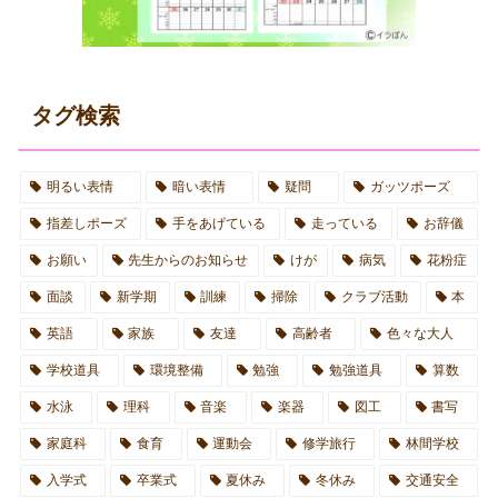
タグ検索
明るい表情
暗い表情
疑問
ガッツポーズ
指差しポーズ
手をあげている
走っている
お辞儀
お願い
先生からのお知らせ
けが
病気
花粉症
面談
新学期
訓練
掃除
クラブ活動
本
英語
家族
友達
高齢者
色々な大人
学校道具
環境整備
勉強
勉強道具
算数
水泳
理科
音楽
楽器
図工
書写
家庭科
食育
運動会
修学旅行
林間学校
入学式
卒業式
夏休み
冬休み
交通安全