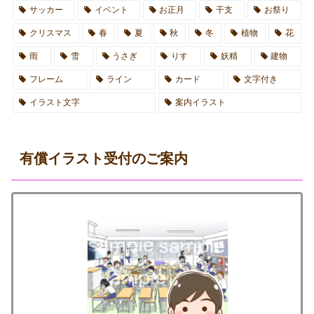
サッカー
イベント
お正月
干支
お祭り
クリスマス
春
夏
秋
冬
植物
花
雨
雪
うさぎ
りす
妖精
建物
フレーム
ライン
カード
文字付き
イラスト文字
案内イラスト
有償イラスト受付のご案内