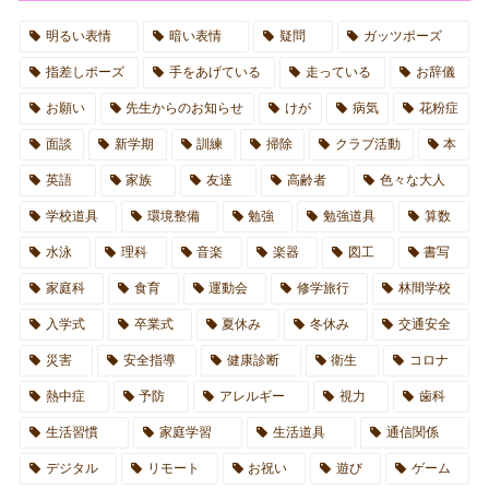
明るい表情
暗い表情
疑問
ガッツポーズ
指差しポーズ
手をあげている
走っている
お辞儀
お願い
先生からのお知らせ
けが
病気
花粉症
面談
新学期
訓練
掃除
クラブ活動
本
英語
家族
友達
高齢者
色々な大人
学校道具
環境整備
勉強
勉強道具
算数
水泳
理科
音楽
楽器
図工
書写
家庭科
食育
運動会
修学旅行
林間学校
入学式
卒業式
夏休み
冬休み
交通安全
災害
安全指導
健康診断
衛生
コロナ
熱中症
予防
アレルギー
視力
歯科
生活習慣
家庭学習
生活道具
通信関係
デジタル
リモート
お祝い
遊び
ゲーム