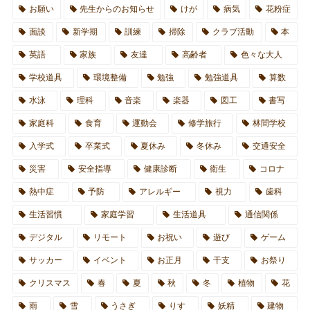
お願い
先生からのお知らせ
けが
病気
花粉症
面談
新学期
訓練
掃除
クラブ活動
本
英語
家族
友達
高齢者
色々な大人
学校道具
環境整備
勉強
勉強道具
算数
水泳
理科
音楽
楽器
図工
書写
家庭科
食育
運動会
修学旅行
林間学校
入学式
卒業式
夏休み
冬休み
交通安全
災害
安全指導
健康診断
衛生
コロナ
熱中症
予防
アレルギー
視力
歯科
生活習慣
家庭学習
生活道具
通信関係
デジタル
リモート
お祝い
遊び
ゲーム
サッカー
イベント
お正月
干支
お祭り
クリスマス
春
夏
秋
冬
植物
花
雨
雪
うさぎ
りす
妖精
建物