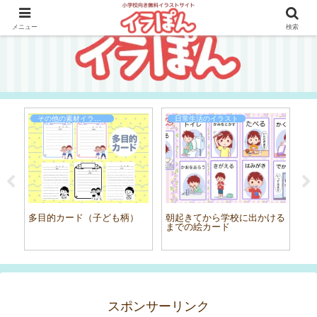
メニュー
検索
その他の素材イラスト
日常生活のイラスト
イラ
多目的カード（子ども柄）
朝起きてから学校に出かける
雪
までの絵カード
スポンサーリンク