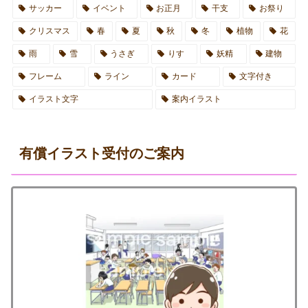
サッカー
イベント
お正月
干支
お祭り
クリスマス
春
夏
秋
冬
植物
花
雨
雪
うさぎ
りす
妖精
建物
フレーム
ライン
カード
文字付き
イラスト文字
案内イラスト
有償イラスト受付のご案内