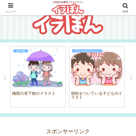
メニュー
検索
登下校
子どものイラスト
梅雨の登下校のイラスト
頬杖をついている子どものイ
鹿
ラスト
スポンサーリンク