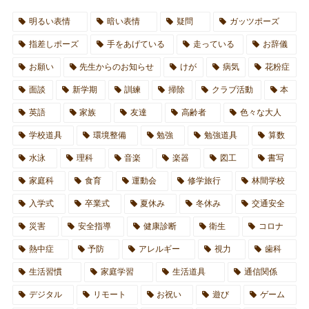
明るい表情
暗い表情
疑問
ガッツポーズ
指差しポーズ
手をあげている
走っている
お辞儀
お願い
先生からのお知らせ
けが
病気
花粉症
面談
新学期
訓練
掃除
クラブ活動
本
英語
家族
友達
高齢者
色々な大人
学校道具
環境整備
勉強
勉強道具
算数
水泳
理科
音楽
楽器
図工
書写
家庭科
食育
運動会
修学旅行
林間学校
入学式
卒業式
夏休み
冬休み
交通安全
災害
安全指導
健康診断
衛生
コロナ
熱中症
予防
アレルギー
視力
歯科
生活習慣
家庭学習
生活道具
通信関係
デジタル
リモート
お祝い
遊び
ゲーム