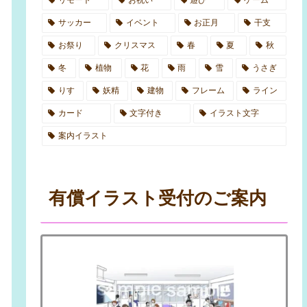
サッカー
イベント
お正月
干支
お祭り
クリスマス
春
夏
秋
冬
植物
花
雨
雪
うさぎ
りす
妖精
建物
フレーム
ライン
カード
文字付き
イラスト文字
案内イラスト
有償イラスト受付のご案内