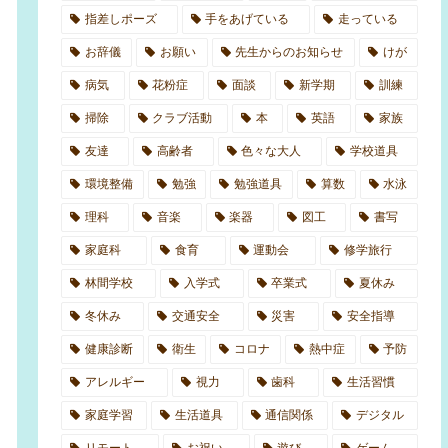
指差しポーズ
手をあげている
走っている
お辞儀
お願い
先生からのお知らせ
けが
病気
花粉症
面談
新学期
訓練
掃除
クラブ活動
本
英語
家族
友達
高齢者
色々な大人
学校道具
環境整備
勉強
勉強道具
算数
水泳
理科
音楽
楽器
図工
書写
家庭科
食育
運動会
修学旅行
林間学校
入学式
卒業式
夏休み
冬休み
交通安全
災害
安全指導
健康診断
衛生
コロナ
熱中症
予防
アレルギー
視力
歯科
生活習慣
家庭学習
生活道具
通信関係
デジタル
リモート
お祝い
遊び
ゲーム