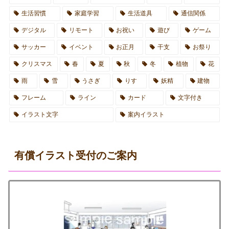
生活習慣
家庭学習
生活道具
通信関係
デジタル
リモート
お祝い
遊び
ゲーム
サッカー
イベント
お正月
干支
お祭り
クリスマス
春
夏
秋
冬
植物
花
雨
雪
うさぎ
りす
妖精
建物
フレーム
ライン
カード
文字付き
イラスト文字
案内イラスト
有償イラスト受付のご案内