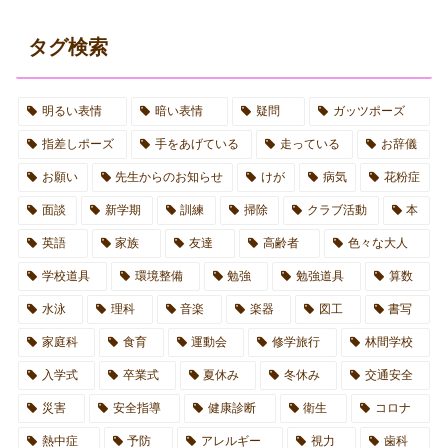
タグ検索
明るい表情
暗い表情
疑問
ガッツポーズ
指差しポーズ
手をあげている
走っている
お辞儀
お願い
先生からのお知らせ
けが
病気
花粉症
面談
新学期
訓練
掃除
クラブ活動
本
英語
家族
友達
高齢者
色々な大人
学校道具
環境整備
勉強
勉強道具
算数
水泳
理科
音楽
楽器
図工
書写
家庭科
食育
運動会
修学旅行
林間学校
入学式
卒業式
夏休み
冬休み
交通安全
災害
安全指導
健康診断
衛生
コロナ
熱中症
予防
アレルギー
視力
歯科