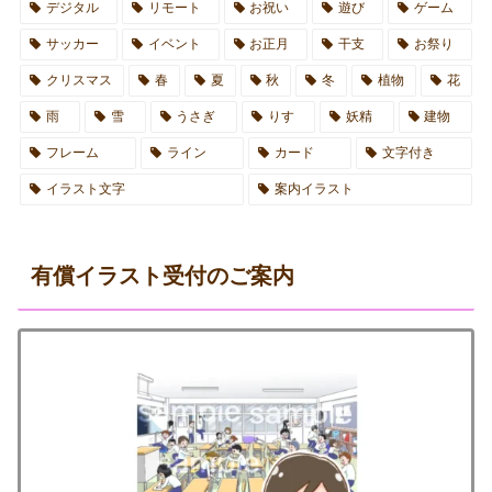
デジタル
リモート
お祝い
遊び
ゲーム
サッカー
イベント
お正月
干支
お祭り
クリスマス
春
夏
秋
冬
植物
花
雨
雪
うさぎ
りす
妖精
建物
フレーム
ライン
カード
文字付き
イラスト文字
案内イラスト
有償イラスト受付のご案内