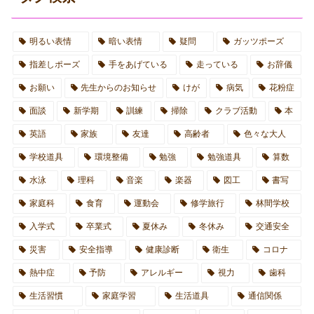
明るい表情
暗い表情
疑問
ガッツポーズ
指差しポーズ
手をあげている
走っている
お辞儀
お願い
先生からのお知らせ
けが
病気
花粉症
面談
新学期
訓練
掃除
クラブ活動
本
英語
家族
友達
高齢者
色々な大人
学校道具
環境整備
勉強
勉強道具
算数
水泳
理科
音楽
楽器
図工
書写
家庭科
食育
運動会
修学旅行
林間学校
入学式
卒業式
夏休み
冬休み
交通安全
災害
安全指導
健康診断
衛生
コロナ
熱中症
予防
アレルギー
視力
歯科
生活習慣
家庭学習
生活道具
通信関係