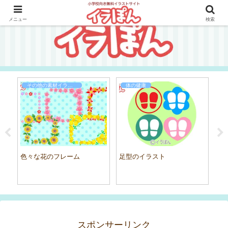
メニュー
検索
その他の素材イラスト
体の健康
ト
色々な花のフレーム
足型のイラスト
カ
スポンサーリンク