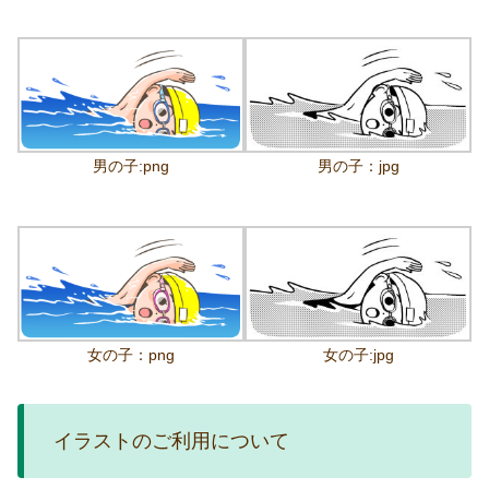
男の子:png
男の子：jpg
女の子：png
女の子:jpg
イラストのご利用について