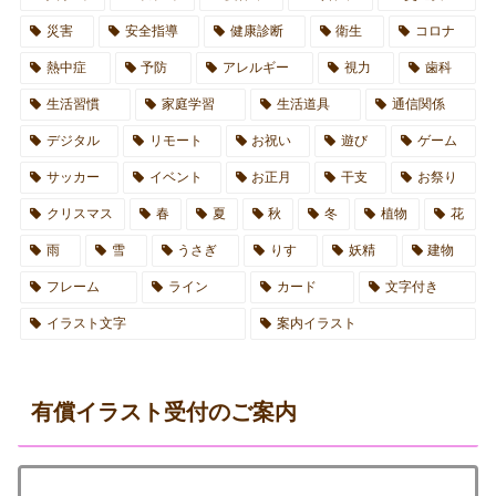
災害
安全指導
健康診断
衛生
コロナ
熱中症
予防
アレルギー
視力
歯科
生活習慣
家庭学習
生活道具
通信関係
デジタル
リモート
お祝い
遊び
ゲーム
サッカー
イベント
お正月
干支
お祭り
クリスマス
春
夏
秋
冬
植物
花
雨
雪
うさぎ
りす
妖精
建物
フレーム
ライン
カード
文字付き
イラスト文字
案内イラスト
有償イラスト受付のご案内