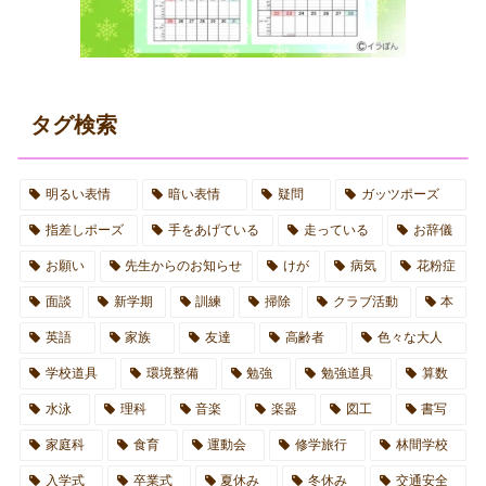
タグ検索
明るい表情
暗い表情
疑問
ガッツポーズ
指差しポーズ
手をあげている
走っている
お辞儀
お願い
先生からのお知らせ
けが
病気
花粉症
面談
新学期
訓練
掃除
クラブ活動
本
英語
家族
友達
高齢者
色々な大人
学校道具
環境整備
勉強
勉強道具
算数
水泳
理科
音楽
楽器
図工
書写
家庭科
食育
運動会
修学旅行
林間学校
入学式
卒業式
夏休み
冬休み
交通安全