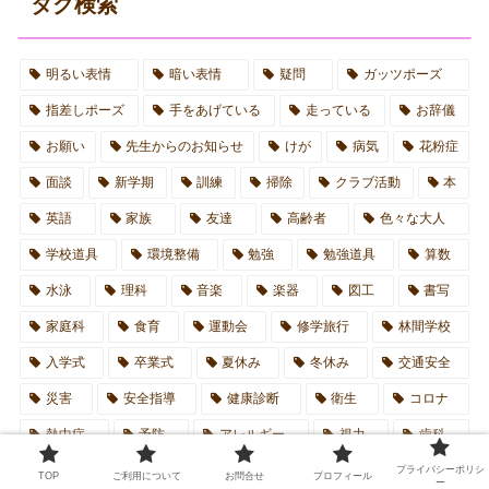
タグ検索
明るい表情
暗い表情
疑問
ガッツポーズ
指差しポーズ
手をあげている
走っている
お辞儀
お願い
先生からのお知らせ
けが
病気
花粉症
面談
新学期
訓練
掃除
クラブ活動
本
英語
家族
友達
高齢者
色々な大人
学校道具
環境整備
勉強
勉強道具
算数
水泳
理科
音楽
楽器
図工
書写
家庭科
食育
運動会
修学旅行
林間学校
入学式
卒業式
夏休み
冬休み
交通安全
災害
安全指導
健康診断
衛生
コロナ
熱中症
予防
アレルギー
視力
歯科
生活習慣
家庭学習
生活道具
通信関係
プライバシーポリシ
TOP
ご利用について
お問合せ
プロフィール
ー