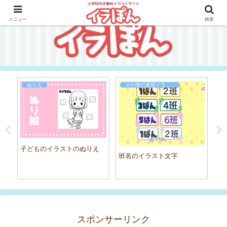
メニュー
検索
ぬりえ
その他の素材イラスト
子どものイラストのぬりえ
班名のイラスト文字
見
る
スポンサーリンク