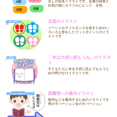
出しの班名イラストです。定番の緑色と
白色の他にカラフルにピンク、水色、オ
レンジを作ってみました。掲示物として
使ったり、学習プリントや広報誌の装飾
など、自由な発想でご使用ください。
足型のイラスト
体の健康
ソーシャルディスタンスを促すためのい
ろいろな形をしたフットポイントのイラ
ストです
「本は大切に読もうね」のイラス
図書
ト
子どもたちに本を大切に読んでもらうた
めの呼びかけイラストです。
図書室への案内イラスト
その他の素材イラスト
校内などを案内するためのイラストです
男の子バージョン女の子バージョン