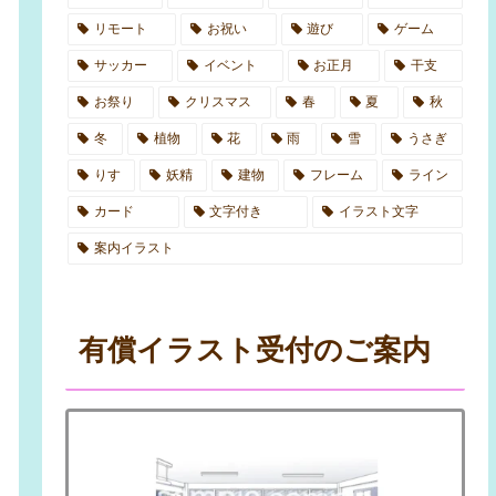
リモート
お祝い
遊び
ゲーム
サッカー
イベント
お正月
干支
お祭り
クリスマス
春
夏
秋
冬
植物
花
雨
雪
うさぎ
りす
妖精
建物
フレーム
ライン
カード
文字付き
イラスト文字
案内イラスト
有償イラスト受付のご案内