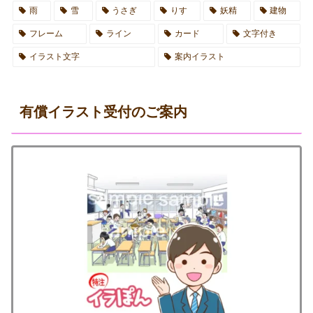
雨
雪
うさぎ
りす
妖精
建物
フレーム
ライン
カード
文字付き
イラスト文字
案内イラスト
有償イラスト受付のご案内