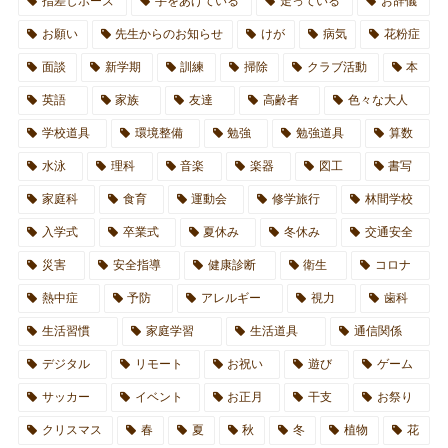
指差しポーズ
手をあげている
走っている
お辞儀
お願い
先生からのお知らせ
けが
病気
花粉症
面談
新学期
訓練
掃除
クラブ活動
本
英語
家族
友達
高齢者
色々な大人
学校道具
環境整備
勉強
勉強道具
算数
水泳
理科
音楽
楽器
図工
書写
家庭科
食育
運動会
修学旅行
林間学校
入学式
卒業式
夏休み
冬休み
交通安全
災害
安全指導
健康診断
衛生
コロナ
熱中症
予防
アレルギー
視力
歯科
生活習慣
家庭学習
生活道具
通信関係
デジタル
リモート
お祝い
遊び
ゲーム
サッカー
イベント
お正月
干支
お祭り
クリスマス
春
夏
秋
冬
植物
花