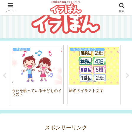
メニュー
検索
学校生活
その他の素材イラスト
うたを歌っている子どものイ
班名のイラスト文字
給
ラスト
イ
スポンサーリンク