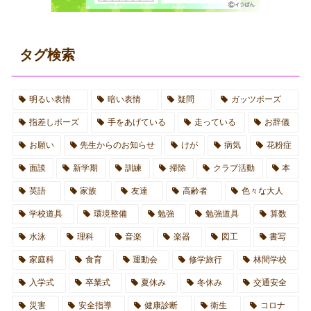
タグ検索
明るい表情
暗い表情
疑問
ガッツポーズ
指差しポーズ
手をあげている
走っている
お辞儀
お願い
先生からのお知らせ
けが
病気
花粉症
面談
新学期
訓練
掃除
クラブ活動
本
英語
家族
友達
高齢者
色々な大人
学校道具
環境整備
勉強
勉強道具
算数
水泳
理科
音楽
楽器
図工
書写
家庭科
食育
運動会
修学旅行
林間学校
入学式
卒業式
夏休み
冬休み
交通安全
災害
安全指導
健康診断
衛生
コロナ