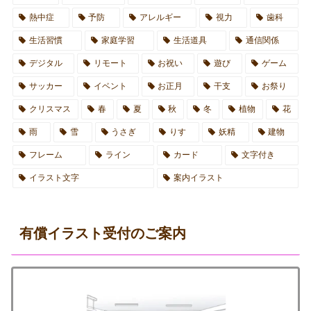
熱中症
予防
アレルギー
視力
歯科
生活習慣
家庭学習
生活道具
通信関係
デジタル
リモート
お祝い
遊び
ゲーム
サッカー
イベント
お正月
干支
お祭り
クリスマス
春
夏
秋
冬
植物
花
雨
雪
うさぎ
りす
妖精
建物
フレーム
ライン
カード
文字付き
イラスト文字
案内イラスト
有償イラスト受付のご案内