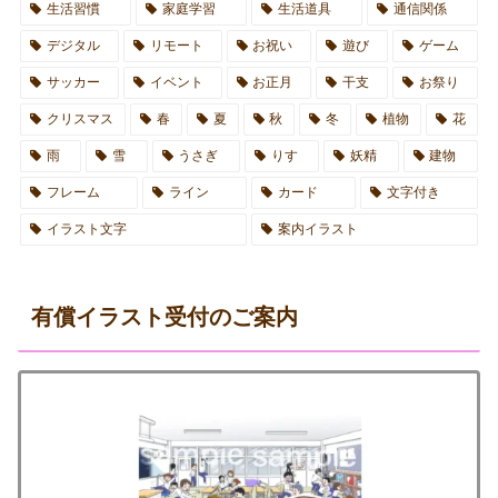
生活習慣
家庭学習
生活道具
通信関係
デジタル
リモート
お祝い
遊び
ゲーム
サッカー
イベント
お正月
干支
お祭り
クリスマス
春
夏
秋
冬
植物
花
雨
雪
うさぎ
りす
妖精
建物
フレーム
ライン
カード
文字付き
イラスト文字
案内イラスト
有償イラスト受付のご案内