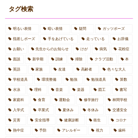
タグ検索
明るい表情
暗い表情
疑問
ガッツポーズ
指差しポーズ
手をあげている
走っている
お辞儀
お願い
先生からのお知らせ
けが
病気
花粉症
面談
新学期
訓練
掃除
クラブ活動
本
英語
家族
友達
高齢者
色々な大人
学校道具
環境整備
勉強
勉強道具
算数
水泳
理科
音楽
楽器
図工
書写
家庭科
食育
運動会
修学旅行
林間学校
入学式
卒業式
夏休み
冬休み
交通安全
災害
安全指導
健康診断
衛生
コロナ
熱中症
予防
アレルギー
視力
歯科