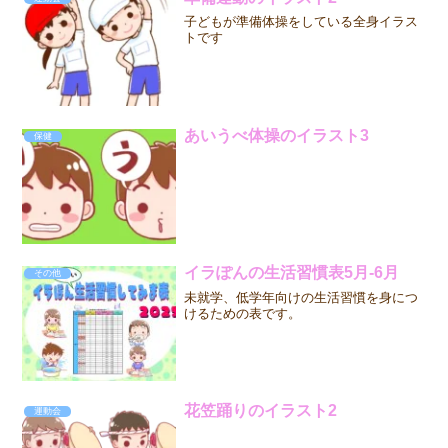
子どもが準備体操をしている全身イラス
トです
あいうべ体操のイラスト3
保健
イラぽんの生活習慣表5月-6月
その他
未就学、低学年向けの生活習慣を身につ
けるための表です。
花笠踊りのイラスト2
運動会