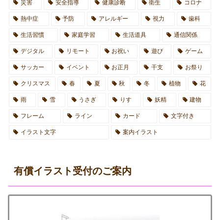
災害
安全指導
健康診断
衛生
コロナ
熱中症
予防
アレルギー
視力
歯科
生活習慣
家庭学習
生活道具
通信関係
デジタル
リモート
お祝い
遊び
ゲーム
サッカー
イベント
お正月
干支
お祭り
クリスマス
春
夏
秋
冬
植物
花
雨
雪
うさぎ
りす
妖精
建物
フレーム
ライン
カード
文字付き
イラスト文字
案内イラスト
有償イラスト受付のご案内