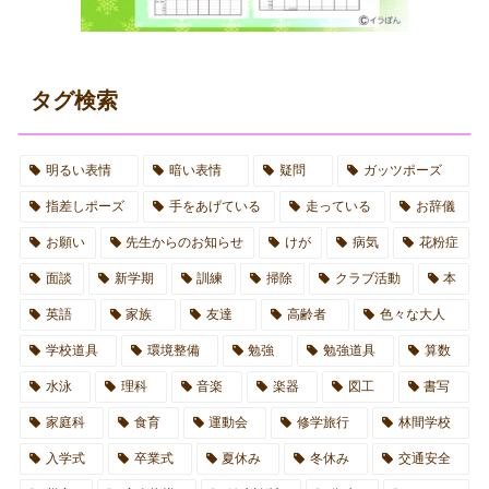
タグ検索
明るい表情
暗い表情
疑問
ガッツポーズ
指差しポーズ
手をあげている
走っている
お辞儀
お願い
先生からのお知らせ
けが
病気
花粉症
面談
新学期
訓練
掃除
クラブ活動
本
英語
家族
友達
高齢者
色々な大人
学校道具
環境整備
勉強
勉強道具
算数
水泳
理科
音楽
楽器
図工
書写
家庭科
食育
運動会
修学旅行
林間学校
入学式
卒業式
夏休み
冬休み
交通安全