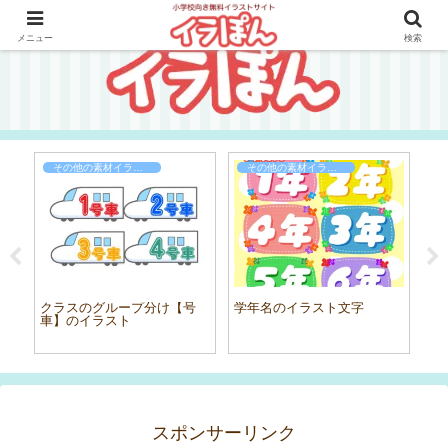
メニュー
検索
その他の素材イラスト
その他の素材イラスト
子
クラスのグループ分け【号
学年名のイラスト文字
車】のイラスト
スポンサーリンク