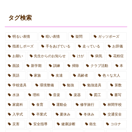
タグ検索
明るい表情
暗い表情
疑問
ガッツポーズ
指差しポーズ
手をあげている
走っている
お辞儀
お願い
先生からのお知らせ
けが
病気
花粉症
面談
新学期
訓練
掃除
クラブ活動
本
英語
家族
友達
高齢者
色々な大人
学校道具
環境整備
勉強
勉強道具
算数
水泳
理科
音楽
楽器
図工
書写
家庭科
食育
運動会
修学旅行
林間学校
入学式
卒業式
夏休み
冬休み
交通安全
災害
安全指導
健康診断
衛生
コロナ