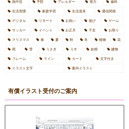
熱中症
予防
アレルギー
視力
歯科
生活習慣
家庭学習
生活道具
通信関係
デジタル
リモート
お祝い
遊び
ゲーム
サッカー
イベント
お正月
干支
お祭り
クリスマス
春
夏
秋
冬
植物
花
雨
雪
うさぎ
りす
妖精
建物
フレーム
ライン
カード
文字付き
イラスト文字
案内イラスト
有償イラスト受付のご案内