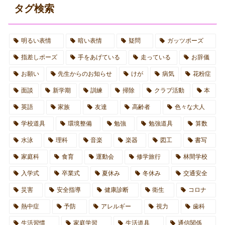
タグ検索
明るい表情
暗い表情
疑問
ガッツポーズ
指差しポーズ
手をあげている
走っている
お辞儀
お願い
先生からのお知らせ
けが
病気
花粉症
面談
新学期
訓練
掃除
クラブ活動
本
英語
家族
友達
高齢者
色々な大人
学校道具
環境整備
勉強
勉強道具
算数
水泳
理科
音楽
楽器
図工
書写
家庭科
食育
運動会
修学旅行
林間学校
入学式
卒業式
夏休み
冬休み
交通安全
災害
安全指導
健康診断
衛生
コロナ
熱中症
予防
アレルギー
視力
歯科
生活習慣
家庭学習
生活道具
通信関係