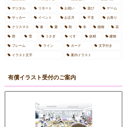
デジタル
リモート
お祝い
遊び
ゲーム
サッカー
イベント
お正月
干支
お祭り
クリスマス
春
夏
秋
冬
植物
花
雨
雪
うさぎ
りす
妖精
建物
フレーム
ライン
カード
文字付き
イラスト文字
案内イラスト
有償イラスト受付のご案内