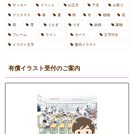
サッカー
イベント
お正月
干支
お祭り
クリスマス
春
夏
秋
冬
植物
花
雨
雪
うさぎ
りす
妖精
建物
フレーム
ライン
カード
文字付き
イラスト文字
案内イラスト
有償イラスト受付のご案内