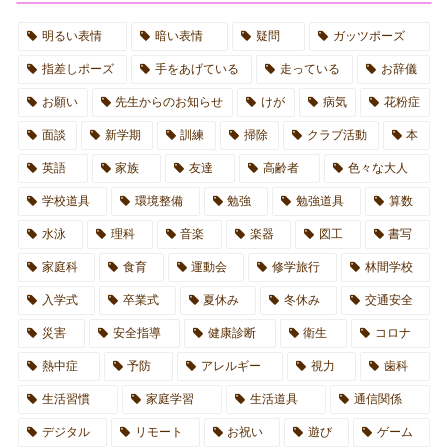
明るい表情
暗い表情
疑問
ガッツポーズ
指差しポーズ
手をあげている
走っている
お辞儀
お願い
先生からのお知らせ
けが
病気
花粉症
面談
新学期
訓練
掃除
クラブ活動
本
英語
家族
友達
高齢者
色々な大人
学校道具
環境整備
勉強
勉強道具
算数
水泳
理科
音楽
楽器
図工
書写
家庭科
食育
運動会
修学旅行
林間学校
入学式
卒業式
夏休み
冬休み
交通安全
災害
安全指導
健康診断
衛生
コロナ
熱中症
予防
アレルギー
視力
歯科
生活習慣
家庭学習
生活道具
通信関係
デジタル
リモート
お祝い
遊び
ゲーム