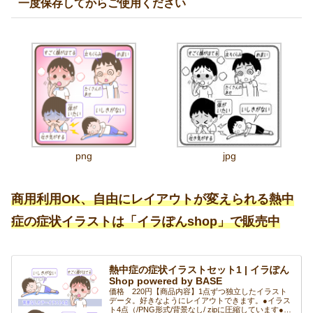
一度保存してからご使用ください
png
jpg
商用利用OK、自由にレイアウトが変えられる熱中
症の症状イラストは「イラぽんshop」で販売中
熱中症の症状イラストセット1 | イラぽん
Shop powered by BASE
価格 220円【商品内容】1点ずつ独立したイラスト
データ。好きなようにレイアウトできます。●イラス
ト4点（/PNG形式/背景なし/ zipに圧縮しています●サ