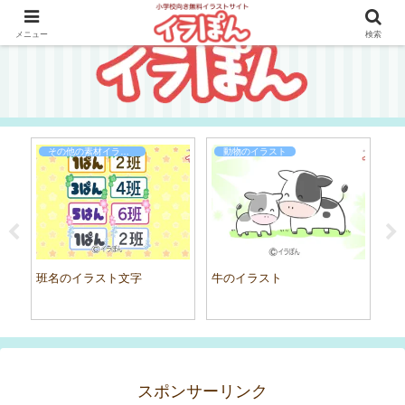
メニュー
検索
その他の素材イラスト
動物のイラスト
班名のイラスト文字
牛のイラスト
泣
スポンサーリンク