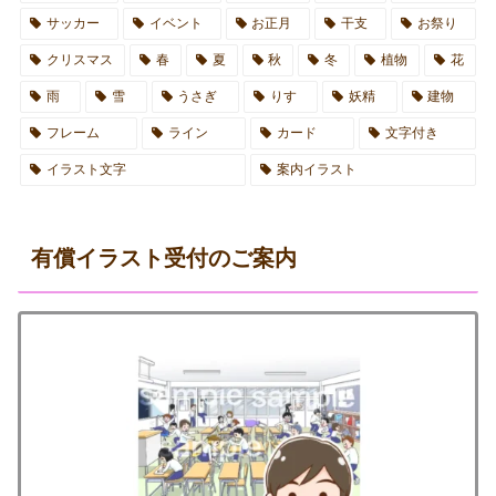
サッカー
イベント
お正月
干支
お祭り
クリスマス
春
夏
秋
冬
植物
花
雨
雪
うさぎ
りす
妖精
建物
フレーム
ライン
カード
文字付き
イラスト文字
案内イラスト
有償イラスト受付のご案内