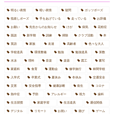
明るい表情
暗い表情
疑問
ガッツポーズ
指差しポーズ
手をあげている
走っている
お辞儀
お願い
先生からのお知らせ
けが
病気
花粉症
面談
新学期
訓練
掃除
クラブ活動
本
英語
家族
友達
高齢者
色々な大人
学校道具
環境整備
勉強
勉強道具
算数
水泳
理科
音楽
楽器
図工
書写
家庭科
食育
運動会
修学旅行
林間学校
入学式
卒業式
夏休み
冬休み
交通安全
災害
安全指導
健康診断
衛生
コロナ
熱中症
予防
アレルギー
視力
歯科
生活習慣
家庭学習
生活道具
通信関係
デジタル
リモート
お祝い
遊び
ゲーム