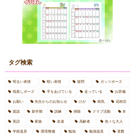
タグ検索
明るい表情
暗い表情
疑問
ガッツポーズ
指差しポーズ
手をあげている
走っている
お辞儀
お願い
先生からのお知らせ
けが
病気
花粉症
面談
新学期
訓練
掃除
クラブ活動
本
英語
家族
友達
高齢者
色々な大人
学校道具
環境整備
勉強
勉強道具
算数