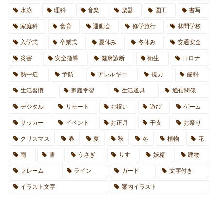
水泳
理科
音楽
楽器
図工
書写
家庭科
食育
運動会
修学旅行
林間学校
入学式
卒業式
夏休み
冬休み
交通安全
災害
安全指導
健康診断
衛生
コロナ
熱中症
予防
アレルギー
視力
歯科
生活習慣
家庭学習
生活道具
通信関係
デジタル
リモート
お祝い
遊び
ゲーム
サッカー
イベント
お正月
干支
お祭り
クリスマス
春
夏
秋
冬
植物
花
雨
雪
うさぎ
りす
妖精
建物
フレーム
ライン
カード
文字付き
イラスト文字
案内イラスト