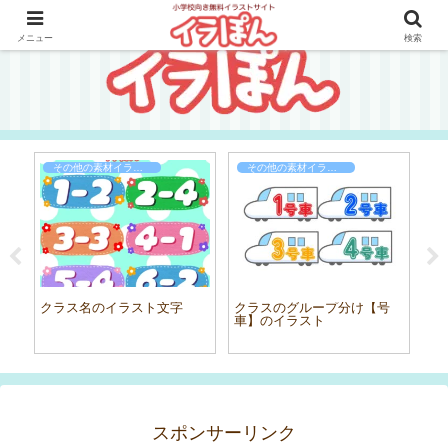
メニュー
検索
その他の素材イラスト
その他の素材イラスト
てい
クラス名のイラスト文字
クラスのグループ分け【号
鹿
車】のイラスト
スポンサーリンク