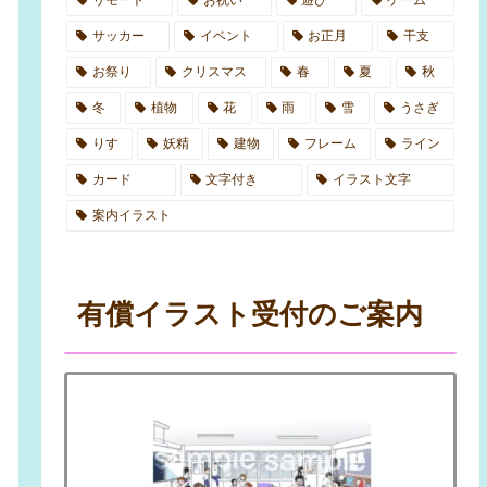
サッカー
イベント
お正月
干支
お祭り
クリスマス
春
夏
秋
冬
植物
花
雨
雪
うさぎ
りす
妖精
建物
フレーム
ライン
カード
文字付き
イラスト文字
案内イラスト
有償イラスト受付のご案内