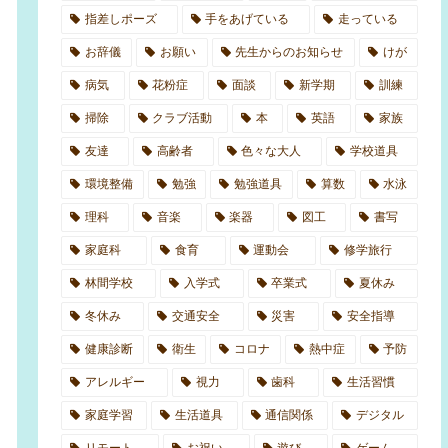
指差しポーズ
手をあげている
走っている
お辞儀
お願い
先生からのお知らせ
けが
病気
花粉症
面談
新学期
訓練
掃除
クラブ活動
本
英語
家族
友達
高齢者
色々な大人
学校道具
環境整備
勉強
勉強道具
算数
水泳
理科
音楽
楽器
図工
書写
家庭科
食育
運動会
修学旅行
林間学校
入学式
卒業式
夏休み
冬休み
交通安全
災害
安全指導
健康診断
衛生
コロナ
熱中症
予防
アレルギー
視力
歯科
生活習慣
家庭学習
生活道具
通信関係
デジタル
リモート
お祝い
遊び
ゲーム