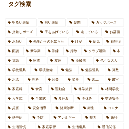
タグ検索
明るい表情
暗い表情
疑問
ガッツポーズ
指差しポーズ
手をあげている
走っている
お辞儀
お願い
先生からのお知らせ
けが
病気
花粉症
面談
新学期
訓練
掃除
クラブ活動
本
英語
家族
友達
高齢者
色々な大人
学校道具
環境整備
勉強
勉強道具
算数
水泳
理科
音楽
楽器
図工
書写
家庭科
食育
運動会
修学旅行
林間学校
入学式
卒業式
夏休み
冬休み
交通安全
災害
安全指導
健康診断
衛生
コロナ
熱中症
予防
アレルギー
視力
歯科
生活習慣
家庭学習
生活道具
通信関係