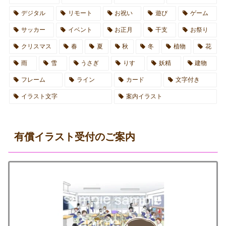
デジタル
リモート
お祝い
遊び
ゲーム
サッカー
イベント
お正月
干支
お祭り
クリスマス
春
夏
秋
冬
植物
花
雨
雪
うさぎ
りす
妖精
建物
フレーム
ライン
カード
文字付き
イラスト文字
案内イラスト
有償イラスト受付のご案内