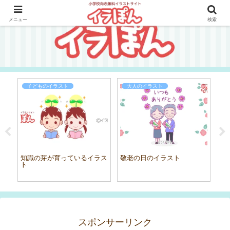
メニュー
検索
子どものイラスト
大人のイラスト
号
知識の芽が育っているイラス
敬老の日のイラスト
テ
ト
スポンサーリンク