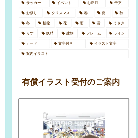
サッカー
イベント
お正月
干支
お祭り
クリスマス
春
夏
秋
冬
植物
花
雨
雪
うさぎ
りす
妖精
建物
フレーム
ライン
カード
文字付き
イラスト文字
案内イラスト
有償イラスト受付のご案内