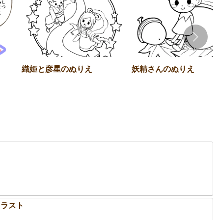
織姫と彦星のぬりえ
妖精さんのぬりえ
イラスト