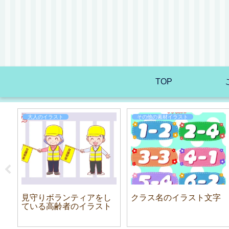
TOP
大人のイラスト
その他の素材イラスト
ラ
見守りボランティアをし
クラス名のイラスト文字
ている高齢者のイラスト