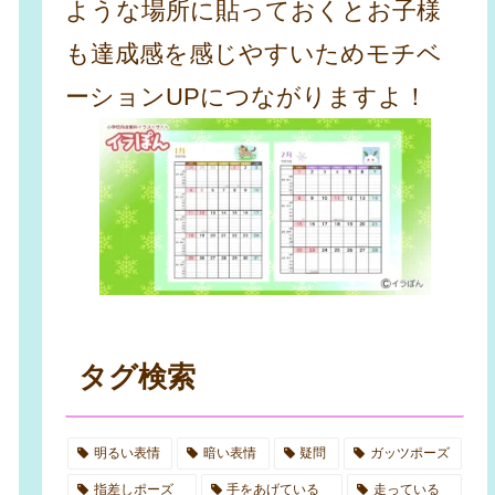
ような場所に貼っておくとお子様
も達成感を感じやすいためモチベ
ーションUPにつながりますよ！
タグ検索
明るい表情
暗い表情
疑問
ガッツポーズ
指差しポーズ
手をあげている
走っている