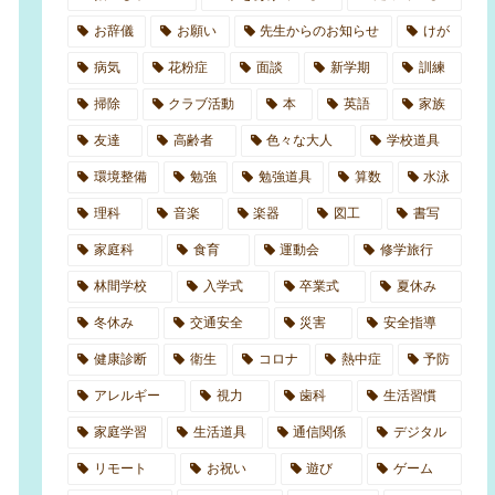
お辞儀
お願い
先生からのお知らせ
けが
病気
花粉症
面談
新学期
訓練
掃除
クラブ活動
本
英語
家族
友達
高齢者
色々な大人
学校道具
図書室への案内イラスト
環境整備
勉強
勉強道具
算数
水泳
理科
音楽
楽器
図工
書写
家庭科
食育
運動会
修学旅行
林間学校
入学式
卒業式
夏休み
冬休み
交通安全
災害
安全指導
健康診断
衛生
コロナ
熱中症
予防
アレルギー
視力
歯科
生活習慣
家庭学習
生活道具
通信関係
デジタル
リモート
お祝い
遊び
ゲーム