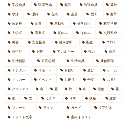
学校道具
環境整備
勉強
勉強道具
算数
水泳
理科
音楽
楽器
図工
書写
家庭科
食育
運動会
修学旅行
林間学校
入学式
卒業式
夏休み
冬休み
交通安全
災害
安全指導
健康診断
衛生
コロナ
熱中症
予防
アレルギー
視力
歯科
生活習慣
家庭学習
生活道具
通信関係
デジタル
リモート
お祝い
遊び
ゲーム
サッカー
イベント
お正月
干支
お祭り
クリスマス
春
夏
秋
冬
植物
花
雨
雪
うさぎ
りす
妖精
建物
フレーム
ライン
カード
文字付き
イラスト文字
案内イラスト