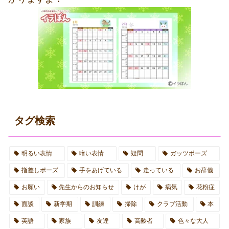
タグ検索
明るい表情
暗い表情
疑問
ガッツポーズ
指差しポーズ
手をあげている
走っている
お辞儀
お願い
先生からのお知らせ
けが
病気
花粉症
面談
新学期
訓練
掃除
クラブ活動
本
英語
家族
友達
高齢者
色々な大人