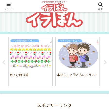
メニュー
検索
その他の素材イラスト
子どものイラスト
学
色々な飾り線
木枯らしと子どものイラスト
スポンサーリンク