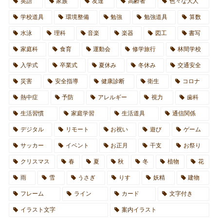
英語
家族
友達
高齢者
色々な大人
学校道具
環境整備
勉強
勉強道具
算数
水泳
理科
音楽
楽器
図工
書写
家庭科
食育
運動会
修学旅行
林間学校
入学式
卒業式
夏休み
冬休み
交通安全
災害
安全指導
健康診断
衛生
コロナ
熱中症
予防
アレルギー
視力
歯科
生活習慣
家庭学習
生活道具
通信関係
デジタル
リモート
お祝い
遊び
ゲーム
サッカー
イベント
お正月
干支
お祭り
クリスマス
春
夏
秋
冬
植物
花
雨
雪
うさぎ
りす
妖精
建物
フレーム
ライン
カード
文字付き
イラスト文字
案内イラスト