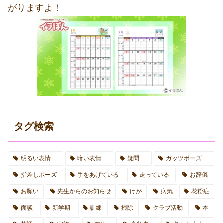
がりますよ！
タグ検索
明るい表情
暗い表情
疑問
ガッツポーズ
指差しポーズ
手をあげている
走っている
お辞儀
お願い
先生からのお知らせ
けが
病気
花粉症
面談
新学期
訓練
掃除
クラブ活動
本