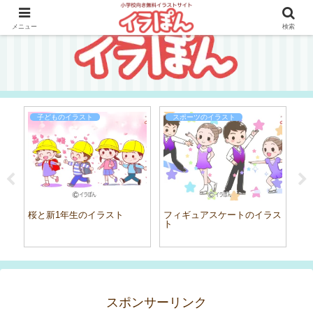
メニュー
検索
子どものイラスト
スポーツのイラスト
イラ
桜と新1年生のイラスト
フィギュアスケートのイラス
妖
ト
スポンサーリンク