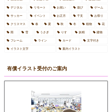
デジタル
リモート
お祝い
遊び
ゲーム
サッカー
イベント
お正月
干支
お祭り
クリスマス
春
夏
秋
冬
植物
花
雨
雪
うさぎ
りす
妖精
建物
フレーム
ライン
カード
文字付き
イラスト文字
案内イラスト
有償イラスト受付のご案内