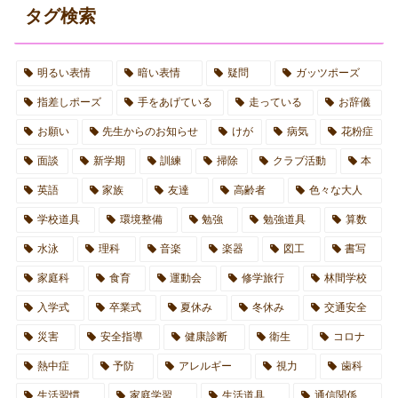
タグ検索
明るい表情
暗い表情
疑問
ガッツポーズ
指差しポーズ
手をあげている
走っている
お辞儀
お願い
先生からのお知らせ
けが
病気
花粉症
面談
新学期
訓練
掃除
クラブ活動
本
英語
家族
友達
高齢者
色々な大人
学校道具
環境整備
勉強
勉強道具
算数
水泳
理科
音楽
楽器
図工
書写
家庭科
食育
運動会
修学旅行
林間学校
入学式
卒業式
夏休み
冬休み
交通安全
災害
安全指導
健康診断
衛生
コロナ
熱中症
予防
アレルギー
視力
歯科
生活習慣
家庭学習
生活道具
通信関係