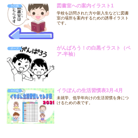
図書室への案内イラスト1
その他
学校を訪問された方や新入生などに図書
室の場所を案内するための誘導イラスト
です。
がんばろう！の白黒イラスト（ペ
ポーズ
ア-半袖）
イラぽんの生活習慣表3月-4月
その他
未就学、低学年向けの生活習慣を身につ
けるための表です。