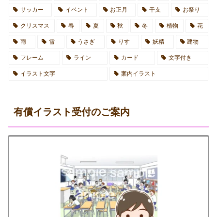
サッカー
イベント
お正月
干支
お祭り
クリスマス
春
夏
秋
冬
植物
花
雨
雪
うさぎ
りす
妖精
建物
フレーム
ライン
カード
文字付き
イラスト文字
案内イラスト
有償イラスト受付のご案内