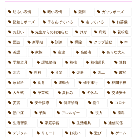
明るい表情
暗い表情
疑問
ガッツポーズ
指差しポーズ
手をあげている
走っている
お辞儀
お願い
先生からのお知らせ
けが
病気
花粉症
面談
新学期
訓練
掃除
クラブ活動
本
英語
家族
友達
高齢者
色々な大人
学校道具
環境整備
勉強
勉強道具
算数
水泳
理科
音楽
楽器
図工
書写
家庭科
食育
運動会
修学旅行
林間学校
入学式
卒業式
夏休み
冬休み
交通安全
災害
安全指導
健康診断
衛生
コロナ
熱中症
予防
アレルギー
視力
歯科
生活習慣
家庭学習
生活道具
通信関係
デジタル
リモート
お祝い
遊び
ゲーム