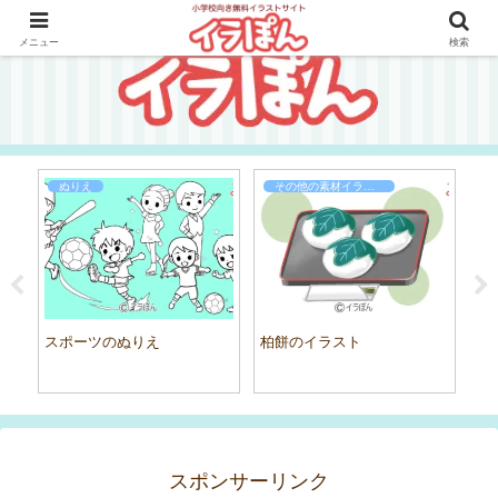
メニュー
検索
ぬりえ
その他の素材イラスト
スポーツのぬりえ
柏餅のイラスト
麻
イ
スポンサーリンク