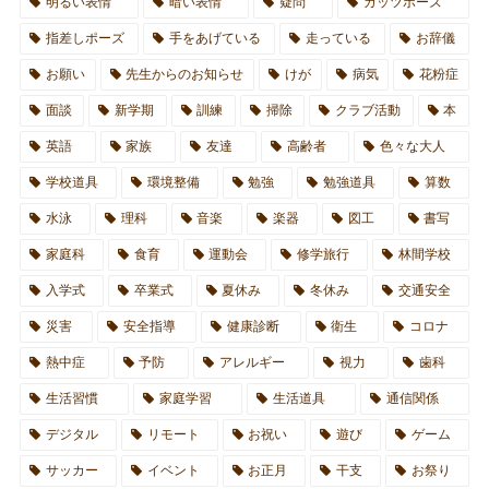
明るい表情
暗い表情
疑問
ガッツポーズ
指差しポーズ
手をあげている
走っている
お辞儀
お願い
先生からのお知らせ
けが
病気
花粉症
面談
新学期
訓練
掃除
クラブ活動
本
英語
家族
友達
高齢者
色々な大人
学校道具
環境整備
勉強
勉強道具
算数
水泳
理科
音楽
楽器
図工
書写
家庭科
食育
運動会
修学旅行
林間学校
入学式
卒業式
夏休み
冬休み
交通安全
災害
安全指導
健康診断
衛生
コロナ
熱中症
予防
アレルギー
視力
歯科
生活習慣
家庭学習
生活道具
通信関係
デジタル
リモート
お祝い
遊び
ゲーム
サッカー
イベント
お正月
干支
お祭り