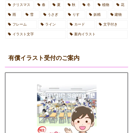
クリスマス
春
夏
秋
冬
植物
花
雨
雪
うさぎ
りす
妖精
建物
フレーム
ライン
カード
文字付き
イラスト文字
案内イラスト
有償イラスト受付のご案内