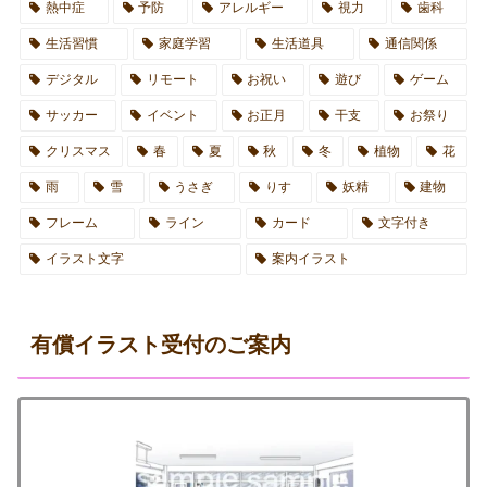
熱中症
予防
アレルギー
視力
歯科
生活習慣
家庭学習
生活道具
通信関係
デジタル
リモート
お祝い
遊び
ゲーム
サッカー
イベント
お正月
干支
お祭り
クリスマス
春
夏
秋
冬
植物
花
雨
雪
うさぎ
りす
妖精
建物
フレーム
ライン
カード
文字付き
イラスト文字
案内イラスト
有償イラスト受付のご案内