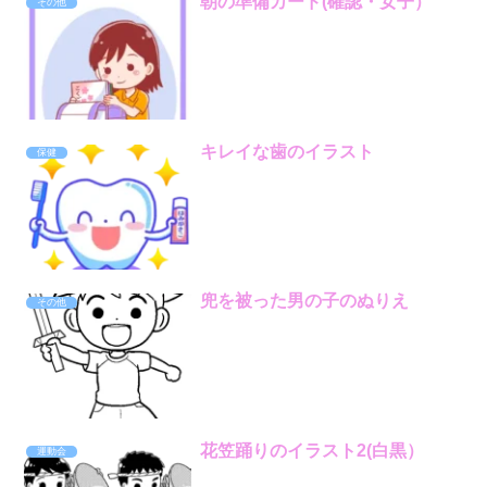
朝の準備カード(確認・女子）
その他
キレイな歯のイラスト
保健
兜を被った男の子のぬりえ
その他
花笠踊りのイラスト2(白黒）
運動会