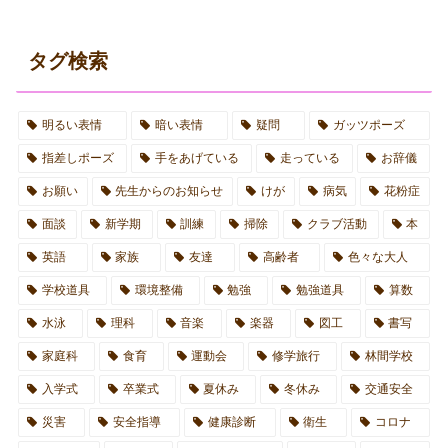
タグ検索
明るい表情
暗い表情
疑問
ガッツポーズ
指差しポーズ
手をあげている
走っている
お辞儀
お願い
先生からのお知らせ
けが
病気
花粉症
面談
新学期
訓練
掃除
クラブ活動
本
英語
家族
友達
高齢者
色々な大人
学校道具
環境整備
勉強
勉強道具
算数
水泳
理科
音楽
楽器
図工
書写
家庭科
食育
運動会
修学旅行
林間学校
入学式
卒業式
夏休み
冬休み
交通安全
災害
安全指導
健康診断
衛生
コロナ