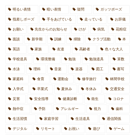
明るい表情
暗い表情
疑問
ガッツポーズ
指差しポーズ
手をあげている
走っている
お辞儀
お願い
先生からのお知らせ
けが
病気
花粉症
面談
新学期
訓練
掃除
クラブ活動
本
英語
家族
友達
高齢者
色々な大人
学校道具
環境整備
勉強
勉強道具
算数
水泳
理科
音楽
楽器
図工
書写
家庭科
食育
運動会
修学旅行
林間学校
入学式
卒業式
夏休み
冬休み
交通安全
災害
安全指導
健康診断
衛生
コロナ
熱中症
予防
アレルギー
視力
歯科
生活習慣
家庭学習
生活道具
通信関係
デジタル
リモート
お祝い
遊び
ゲーム