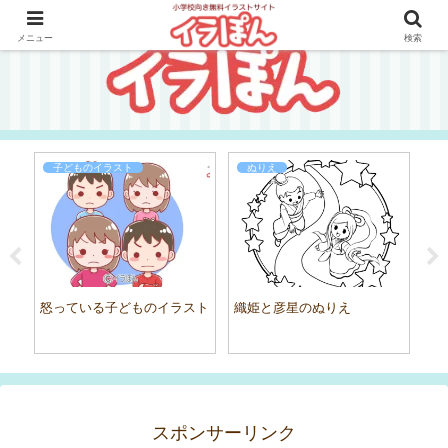
メニュー
検索
子どものイラスト
ぬりえ
フ
ト
え
怒っている子どものイラスト
織姫と彦星のぬりえ
スポンサーリンク