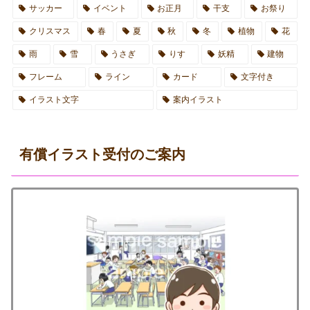
サッカー
イベント
お正月
干支
お祭り
クリスマス
春
夏
秋
冬
植物
花
雨
雪
うさぎ
りす
妖精
建物
フレーム
ライン
カード
文字付き
イラスト文字
案内イラスト
有償イラスト受付のご案内