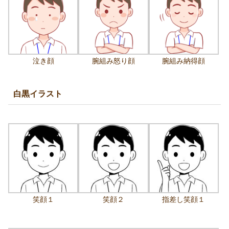
泣き顔
腕組み怒り顔
腕組み納得顔
白黒イラスト
笑顔１
笑顔２
指差し笑顔１