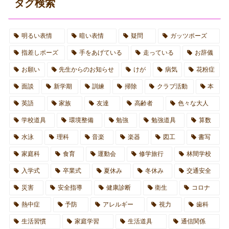
タグ検索
明るい表情
暗い表情
疑問
ガッツポーズ
指差しポーズ
手をあげている
走っている
お辞儀
お願い
先生からのお知らせ
けが
病気
花粉症
面談
新学期
訓練
掃除
クラブ活動
本
英語
家族
友達
高齢者
色々な大人
学校道具
環境整備
勉強
勉強道具
算数
水泳
理科
音楽
楽器
図工
書写
家庭科
食育
運動会
修学旅行
林間学校
入学式
卒業式
夏休み
冬休み
交通安全
災害
安全指導
健康診断
衛生
コロナ
熱中症
予防
アレルギー
視力
歯科
生活習慣
家庭学習
生活道具
通信関係