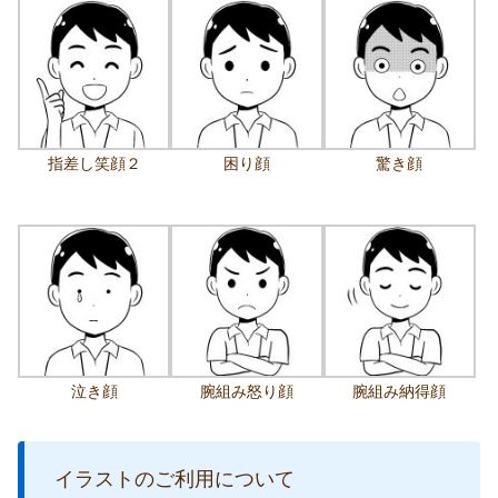
指差し笑顔２
困り顔
驚き顔
泣き顔
腕組み怒り顔
腕組み納得顔
イラストのご利用について