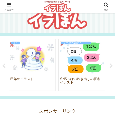
メニュー
検索
1月
その他の素材イラスト
スト
巳年のイラスト
SNSっぽい吹き出しの班名
赤
イラスト
スポンサーリンク