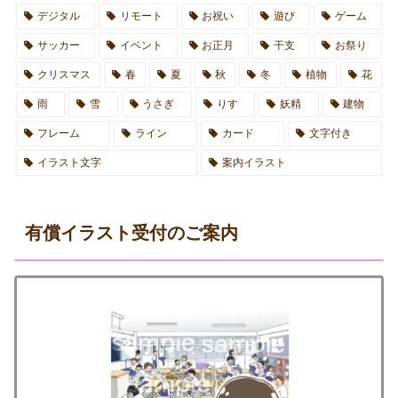
デジタル
リモート
お祝い
遊び
ゲーム
サッカー
イベント
お正月
干支
お祭り
クリスマス
春
夏
秋
冬
植物
花
雨
雪
うさぎ
りす
妖精
建物
フレーム
ライン
カード
文字付き
イラスト文字
案内イラスト
有償イラスト受付のご案内