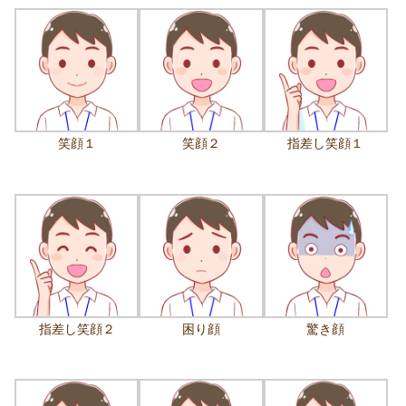
笑顔１
笑顔２
指差し笑顔１
指差し笑顔２
困り顔
驚き顔