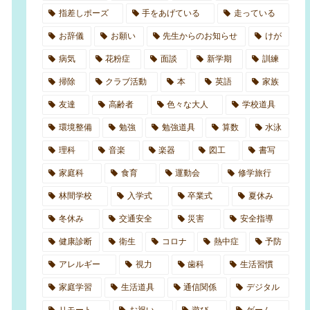
指差しポーズ
手をあげている
走っている
お辞儀
お願い
先生からのお知らせ
けが
病気
花粉症
面談
新学期
訓練
掃除
クラブ活動
本
英語
家族
友達
高齢者
色々な大人
学校道具
環境整備
勉強
勉強道具
算数
水泳
理科
音楽
楽器
図工
書写
家庭科
食育
運動会
修学旅行
林間学校
入学式
卒業式
夏休み
冬休み
交通安全
災害
安全指導
健康診断
衛生
コロナ
熱中症
予防
アレルギー
視力
歯科
生活習慣
家庭学習
生活道具
通信関係
デジタル
リモート
お祝い
遊び
ゲーム