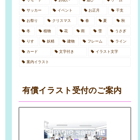
サッカー
イベント
お正月
干支
お祭り
クリスマス
春
夏
秋
冬
植物
花
雨
雪
うさぎ
りす
妖精
建物
フレーム
ライン
カード
文字付き
イラスト文字
案内イラスト
有償イラスト受付のご案内