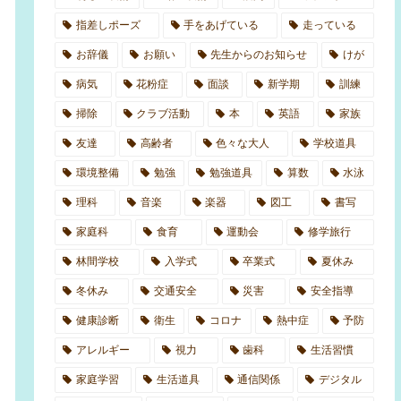
指差しポーズ
手をあげている
走っている
お辞儀
お願い
先生からのお知らせ
けが
病気
花粉症
面談
新学期
訓練
掃除
クラブ活動
本
英語
家族
友達
高齢者
色々な大人
学校道具
環境整備
勉強
勉強道具
算数
水泳
理科
音楽
楽器
図工
書写
家庭科
食育
運動会
修学旅行
林間学校
入学式
卒業式
夏休み
冬休み
交通安全
災害
安全指導
健康診断
衛生
コロナ
熱中症
予防
アレルギー
視力
歯科
生活習慣
家庭学習
生活道具
通信関係
デジタル