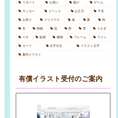
リモート
お祝い
遊び
ゲーム
サッカー
イベント
お正月
干支
お祭り
クリスマス
春
夏
秋
冬
植物
花
雨
雪
うさぎ
りす
妖精
建物
フレーム
ライン
カード
文字付き
イラスト文字
案内イラスト
有償イラスト受付のご案内