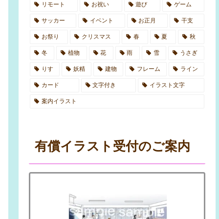
リモート
お祝い
遊び
ゲーム
サッカー
イベント
お正月
干支
お祭り
クリスマス
春
夏
秋
冬
植物
花
雨
雪
うさぎ
りす
妖精
建物
フレーム
ライン
カード
文字付き
イラスト文字
案内イラスト
有償イラスト受付のご案内