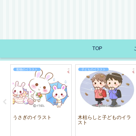
TOP
動物のイラスト
子どものイラスト
班
うさぎのイラスト
木枯らしと子どものイラ
スト