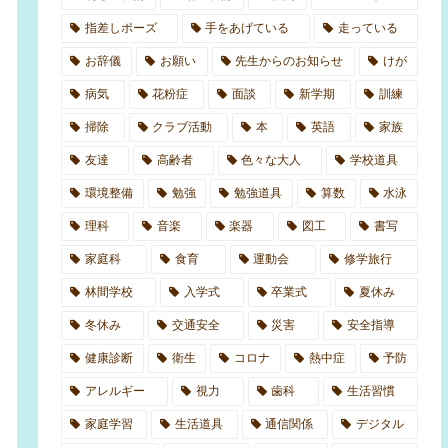
指差しポーズ
手をあげている
走っている
お辞儀
お願い
先生からのお知らせ
けが
病気
花粉症
面談
新学期
訓練
掃除
クラブ活動
本
英語
家族
友達
高齢者
色々な大人
学校道具
環境整備
勉強
勉強道具
算数
水泳
理科
音楽
楽器
図工
書写
家庭科
食育
運動会
修学旅行
林間学校
入学式
卒業式
夏休み
冬休み
交通安全
災害
安全指導
健康診断
衛生
コロナ
熱中症
予防
アレルギー
視力
歯科
生活習慣
家庭学習
生活道具
通信関係
デジタル