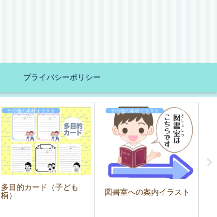
プライバシーポリシー
その他の素材イラスト
その他の素材イラスト
多目的カード（子ども
ク
図書室への案内イラスト
柄）