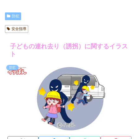
防犯
安全指導
子どもの連れ去り（誘拐）に関するイラス
ト
防犯