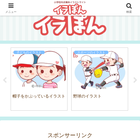
メニュー
検索
子どものイラスト
スポーツのイラスト
号
帽子をかぶっているイラスト
野球のイラスト
「
ト
スポンサーリンク