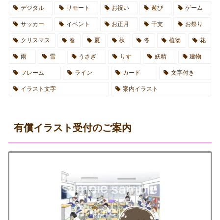
デジタル
リモート
お祝い
遊び
ゲーム
サッカー
イベント
お正月
干支
お祭り
クリスマス
春
夏
秋
冬
植物
花
雨
雪
うさぎ
りす
妖精
建物
フレーム
ライン
カード
文字付き
イラスト文字
案内イラスト
有償イラスト受付のご案内