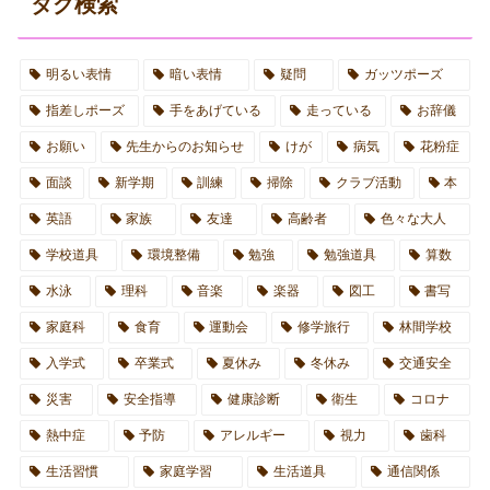
タグ検索
明るい表情
暗い表情
疑問
ガッツポーズ
指差しポーズ
手をあげている
走っている
お辞儀
お願い
先生からのお知らせ
けが
病気
花粉症
面談
新学期
訓練
掃除
クラブ活動
本
英語
家族
友達
高齢者
色々な大人
学校道具
環境整備
勉強
勉強道具
算数
水泳
理科
音楽
楽器
図工
書写
家庭科
食育
運動会
修学旅行
林間学校
入学式
卒業式
夏休み
冬休み
交通安全
災害
安全指導
健康診断
衛生
コロナ
熱中症
予防
アレルギー
視力
歯科
生活習慣
家庭学習
生活道具
通信関係